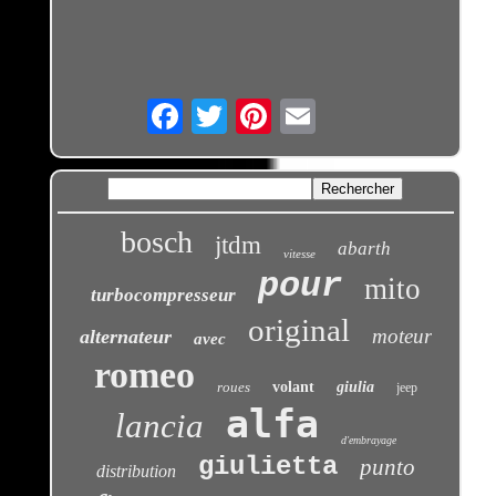
Email
bosch
jtdm
abarth
vitesse
pour
mito
turbocompresseur
original
moteur
alternateur
avec
romeo
roues
volant
giulia
jeep
alfa
lancia
d'embrayage
giulietta
punto
distribution