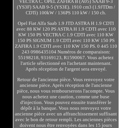
VECTRA C. OPEL ZAFIRA B (A05) SAAB 9-3
(YS3F) SAAB 9-5 (YS3E). 1910 cm3 (1.9JTDm /
CDTi) 100kW / 136PS 110 kW / 150 ch.
Opel Fiat Alfa Saab 1.9 JTD ASTRA H 1.9 CDTI
avec 88 KW 120 PS ASTRA H 1.9 CDTI avec 110
KW 150 PS VECTRA C 1.9 CDTI avec 110 KW
150 PS SIGNUM 1.9 CDTI avec 110 KW 150 PS
ZAFIRA 1.9 CDTI avec 110 KW 150 PS. 0 445 110
243 0986435104 Numéros de comparaison:
55198218, 93169123, R1590067. Vous achetez
l'article sélectionné en l'achetant maintenant.
Après réception de l'argent sera envoyé.
Retour de l'ancienne pièce. Vous renvoyez votre
ancienne pièce. Après réception de l'ancienne
pièce, nous vous rembourserons l'acompte. Vous
nous achetez une caution, comme une buse
d'injection. Vous pouvez ensuite transférer le
dépôt à la banque. Vous nous renvoyez votre
ancienne pièce avec un affranchissement suffisant
avec le bon de retour rempli. Les anciennes pièces
doivent nous être renvoyées dans les 15 jours