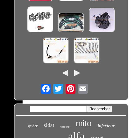
Email
mito
sidat
injecteur
spider
vitesse
alfa