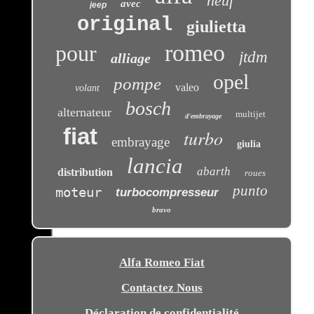
neuf
avec
jeep
original
giulietta
romeo
pour
jtdm
alliage
opel
pompe
valeo
volant
bosch
alternateur
multijet
d'embrayage
fiat
turbo
embrayage
giulia
lancia
abarth
distribution
roues
punto
moteur
turbocompresseur
bravo
Alfa Romeo Fiat
Contactez Nous
Déclaration de confidentialité