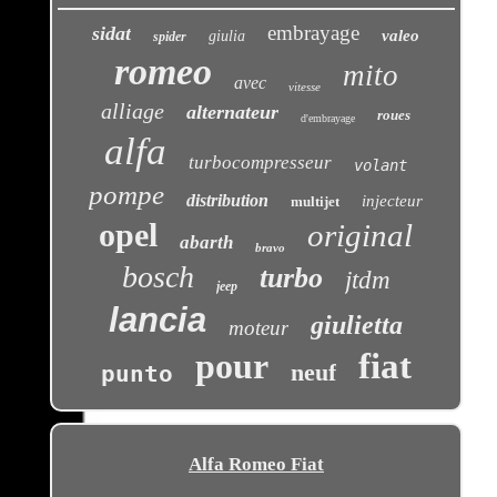
embrayage
sidat
valeo
giulia
spider
romeo
mito
avec
vitesse
alliage
alternateur
roues
d'embrayage
alfa
turbocompresseur
volant
pompe
distribution
injecteur
multijet
opel
original
abarth
bravo
bosch
turbo
jtdm
jeep
lancia
giulietta
moteur
pour
fiat
neuf
punto
Alfa Romeo Fiat