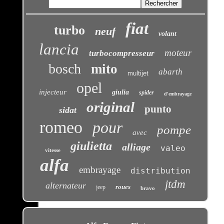
fiat
turbo
neuf
volant
lancia
moteur
turbocompresseur
bosch
mito
abarth
multijet
opel
injecteur
giulia
spider
d'embrayage
original
punto
sidat
romeo
pour
pompe
avec
giulietta
alliage
valeo
vitesse
alfa
embrayage
distribution
jtdm
alternateur
roues
jeep
bravo