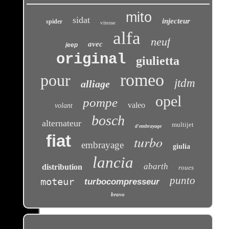
mito
sidat
injecteur
spider
vitesse
alfa
neuf
avec
jeep
original
giulietta
romeo
pour
jtdm
alliage
opel
pompe
valeo
volant
bosch
alternateur
multijet
d'embrayage
fiat
turbo
embrayage
giulia
lancia
abarth
distribution
roues
punto
moteur
turbocompresseur
bravo