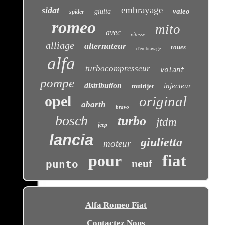
embrayage
sidat
valeo
giulia
spider
romeo
mito
avec
vitesse
alliage
alternateur
roues
d'embrayage
alfa
turbocompresseur
volant
pompe
distribution
injecteur
multijet
opel
original
abarth
bravo
bosch
turbo
jtdm
jeep
lancia
giulietta
moteur
pour
fiat
neuf
punto
Alfa Romeo Fiat
Contactez Nous