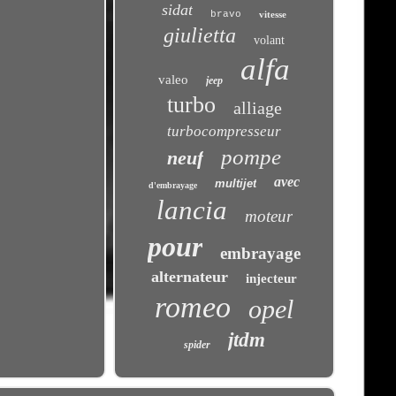
sidat
bravo
vitesse
giulietta
volant
alfa
valeo
jeep
turbo
alliage
turbocompresseur
pompe
neuf
avec
multijet
d'embrayage
lancia
moteur
pour
embrayage
alternateur
injecteur
romeo
opel
jtdm
spider