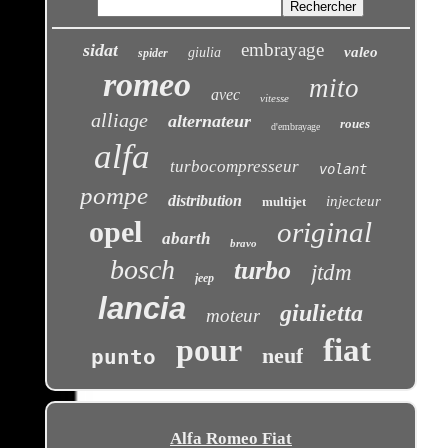
embrayage
sidat
valeo
giulia
spider
romeo
mito
avec
vitesse
alliage
alternateur
roues
d'embrayage
alfa
turbocompresseur
volant
pompe
distribution
injecteur
multijet
opel
original
abarth
bravo
bosch
turbo
jtdm
jeep
lancia
giulietta
moteur
pour
fiat
neuf
punto
Alfa Romeo Fiat