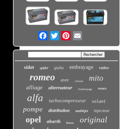
Email
embrayage
sidat
valeo
giulia
spider
romeo
mito
avec
vitesse
alliage
alternateur
roues
d'embrayage
alfa
turbocompresseur
volant
pompe
distribution
injecteur
multijet
opel
original
abarth
bravo