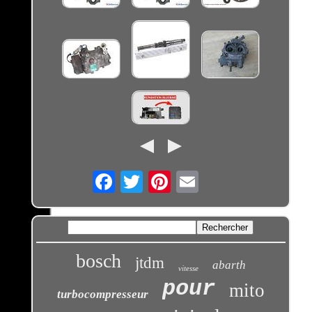
Email
bosch
jtdm
abarth
vitesse
pour
mito
turbocompresseur