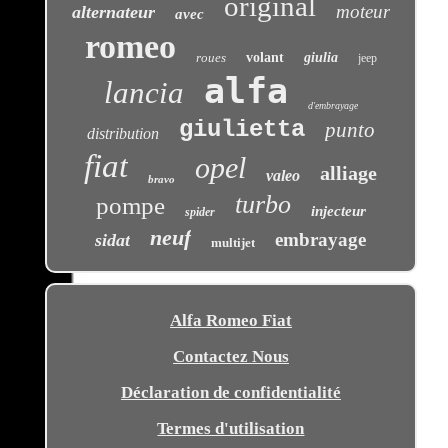
original
moteur
alternateur
avec
romeo
roues
volant
giulia
jeep
alfa
lancia
d'embrayage
giulietta
punto
distribution
fiat
opel
alliage
valeo
bravo
turbo
pompe
injecteur
spider
neuf
embrayage
sidat
multijet
Alfa Romeo Fiat
Contactez Nous
Déclaration de confidentialité
Termes d'utilisation