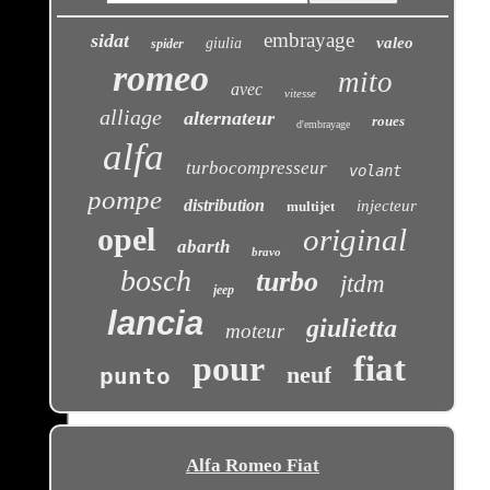
embrayage
sidat
valeo
giulia
spider
romeo
mito
avec
vitesse
alliage
alternateur
roues
d'embrayage
alfa
turbocompresseur
volant
pompe
distribution
injecteur
multijet
opel
original
abarth
bravo
bosch
turbo
jtdm
jeep
lancia
giulietta
moteur
pour
fiat
neuf
punto
Alfa Romeo Fiat