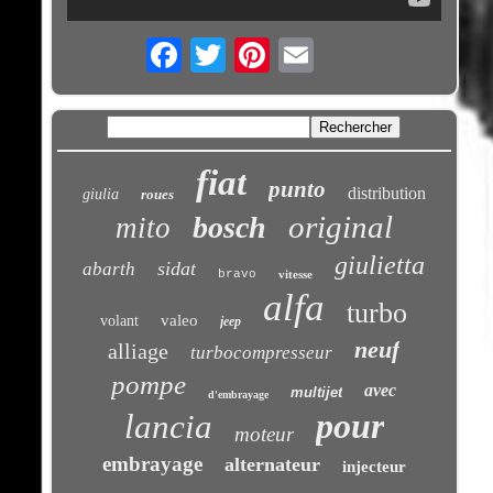
Email
fiat
punto
distribution
giulia
roues
original
bosch
mito
giulietta
sidat
abarth
bravo
vitesse
alfa
turbo
valeo
volant
jeep
neuf
alliage
turbocompresseur
pompe
avec
multijet
d'embrayage
pour
lancia
moteur
embrayage
alternateur
injecteur