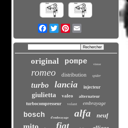
Email
original
pompe
vitesse
romeo
distribution
spider
lancia
turbo
injecteur
giulietta
valeo
alternateur
embrayage
turbocompresseur
volant
alfa
bosch
neuf
d'embrayage
fiat
mito
alliage