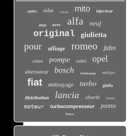
mito
sidat
injecteur
spider
vitesse
alfa
neuf
avec
jeep
original
giulietta
romeo
pour
jtdm
alliage
opel
pompe
valeo
volant
bosch
alternateur
multijet
d'embrayage
fiat
turbo
embrayage
giulia
lancia
abarth
distribution
roues
punto
moteur
turbocompresseur
bravo