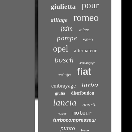
pour
giulietta
romeo
alliage
jtdm
volant
pompe
valeo
opel
alternateur
bosch
d'embrayage
fiat
multijet
turbo
embrayage
distribution
giulia
lancia
abarth
moteur
roues
turbocompresseur
punto
bravo