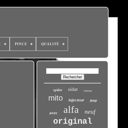
E
PINCE
QUALITÉ
sidat
spider
vitesse
mito
injecteur
jeep
alfa
neuf
avec
original