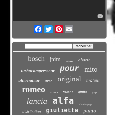
Email
bosch
jtdm
abarth
vitesse
pour
mito
turbocompresseur
original
moteur
alternateur
avec
romeo
roues
volant
giulia
jeep
alfa
lancia
d'embrayage
giulietta
punto
distribution