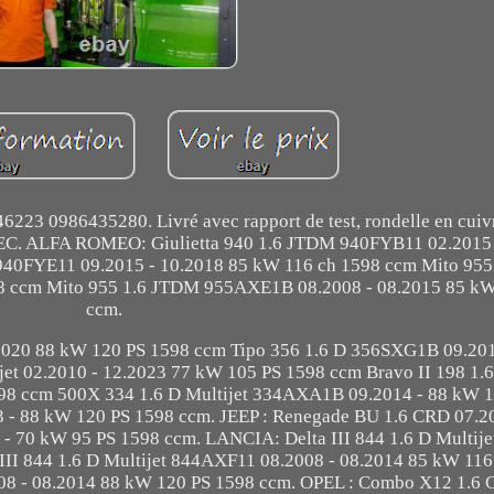
223 0986435280. Livré avec rapport de test, rondelle en cuivr
. ALFA ROMEO: Giulietta 940 1.6 JTDM 940FYB11 02.2015 
940FYE11 09.2015 - 10.2018 85 kW 116 ch 1598 ccm Mito 95
8 ccm Mito 955 1.6 JTDM 955AXE1B 08.2008 - 08.2015 85 kW
ccm.
.2020 88 kW 120 PS 1598 ccm Tipo 356 1.6 D 356SXG1B 09.201
et 02.2010 - 12.2023 77 kW 105 PS 1598 ccm Bravo II 198 1.6
8 ccm 500X 334 1.6 D Multijet 334AXA1B 09.2014 - 88 kW 
3 - 88 kW 120 PS 1598 ccm. JEEP : Renegade BU 1.6 CRD 07.2
- 70 kW 95 PS 1598 ccm. LANCIA: Delta III 844 1.6 D Multi
III 844 1.6 D Multijet 844AXF11 08.2008 - 08.2014 85 kW 11
2008 - 08.2014 88 kW 120 PS 1598 ccm. OPEL : Combo X12 1.6