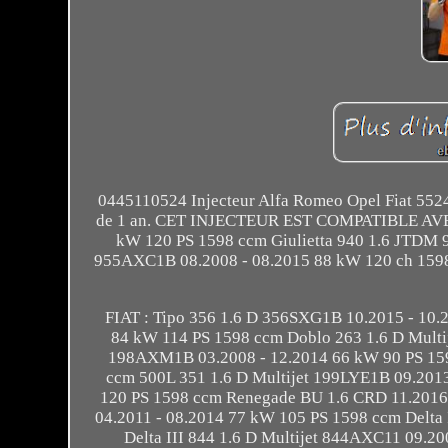
0445110524 Injecteur Alfa Romeo Opel Fiat 55246
de 1 an. CET INJECTEUR EST COMPATIBLE AVEC
kW 120 PS 1598 ccm Giulietta 940 1.6 JTDM 
955AXC1B 08.2008 - 08.2015 88 kW 120 ch 159
FIAT : Tipo 356 1.6 D 356SXG1B 10.2015 - 10
84 kW 114 PS 1598 ccm Doblo 263 1.6 D Multij
198AXM1B 03.2008 - 12.2014 66 kW 90 PS 159
ccm 500L 351 1.6 D Multijet 199LYE1B 09.201
120 PS 1598 ccm Renegade BU 1.6 CRD 11.2016 
04.2011 - 08.2014 77 kW 105 PS 1598 ccm Delta 
Delta III 844 1.6 D Multijet 844AXC11 09.