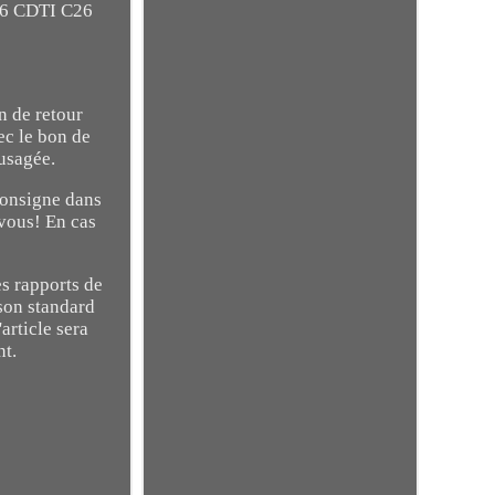
.6 CDTI C26
n de retour
ec le bon de
 usagée.
consigne dans
 vous! En cas
es rapports de
ison standard
article sera
nt.