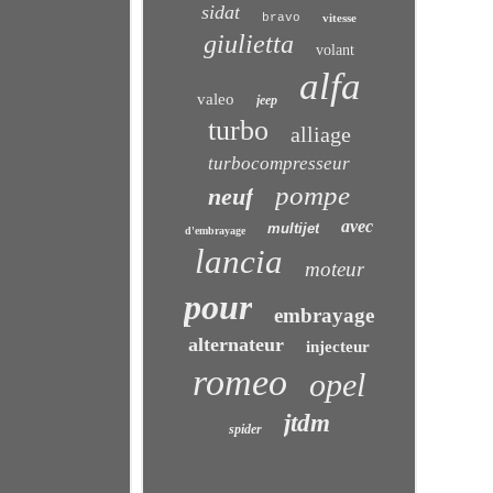
sidat
bravo
vitesse
giulietta
volant
alfa
valeo
jeep
turbo
alliage
turbocompresseur
pompe
neuf
avec
multijet
d'embrayage
lancia
moteur
pour
embrayage
alternateur
injecteur
romeo
opel
jtdm
spider