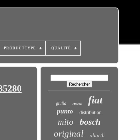
PRODUCTTYPE
QUALITÉ
435280
fiat
giulia
roues
punto
distribution
bosch
mito
original
abarth