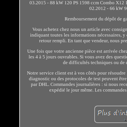
03.2015 - 88 kW 120 PS 1598 ccm Combo X12 
02.2012 - 66 kW 9
Remboursement du dépôt de gara
Vous achetez chez nous un article avec consign
indiquant toutes les informations nécessaires, y
retour rempli. En tant que vendeur, nous pre
Une fois que votre ancienne pièce est arrivée ch
les 4 à 5 jours ouvrables. Si vous avez des ques
de difficultés techniques ou de 
Notre service client est à vos côtés pour résoudre
diagnostic ou des protocoles de test peuvent être 
par DHL. Commandes journalières : si nous rece
expédié le jour même. Les commandes r