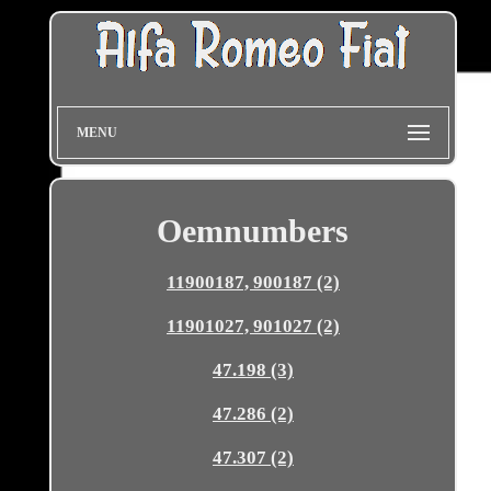
MENU
Oemnumbers
11900187, 900187 (2)
11901027, 901027 (2)
47.198 (3)
47.286 (2)
47.307 (2)