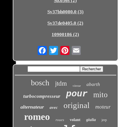
Sb.036s (2)
Sv37bh0080.0 (3)
Sv37de0405.0 (2)
10900186 (2)
Email
bosch
jtdm
abarth
vitesse
pour
mito
turbocompresseur
original
moteur
alternateur
avec
romeo
roues
volant
giulia
jeep