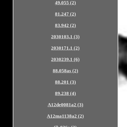
49.055 (2)
81.247 (2)
83.942 (2)
2030103.1 (3)
2030171.1 (2)
2030239.1 (6)
88.058as (2)
88.201 (3)
89.238 (4)
A12de0081a2 (3)
A12ma1138a2 (2)