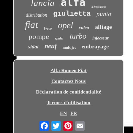
alfa
lancia
d'embrayage
giulietta
punto
distribution
fiat
opel
alliage
valeo
bravo
turbo
pompe
injecteur
spider
neuf
embrayage
sidat
multijet
Alfa Romeo Fiat
Contactez Nous
Déclaration de confidentialité
Termes d'utilisation
EN
FR