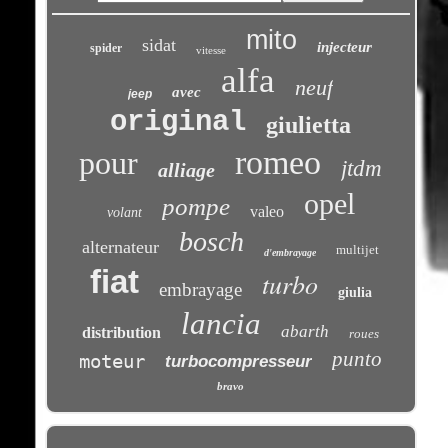
mito
sidat
injecteur
spider
vitesse
alfa
neuf
avec
jeep
original
giulietta
romeo
pour
jtdm
alliage
opel
pompe
valeo
volant
bosch
alternateur
multijet
d'embrayage
fiat
turbo
embrayage
giulia
lancia
abarth
distribution
roues
punto
moteur
turbocompresseur
bravo