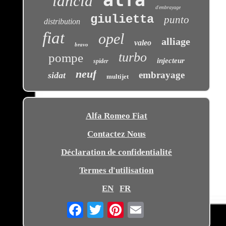
lancia
d'embrayage
giulietta
punto
distribution
fiat
opel
alliage
valeo
bravo
turbo
pompe
injecteur
spider
neuf
embrayage
sidat
multijet
Alfa Romeo Fiat
Contactez Nous
Déclaration de confidentialité
Termes d'utilisation
EN
FR