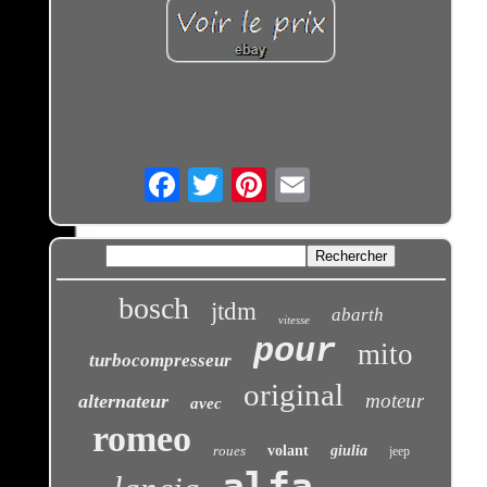
Email
bosch
jtdm
abarth
vitesse
pour
mito
turbocompresseur
original
moteur
alternateur
avec
romeo
roues
volant
giulia
jeep
alfa