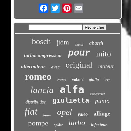
Email
bosch
jtdm
abarth
vitesse
pour
mito
turbocompresseur
original
moteur
alternateur
avec
romeo
roues
volant
giulia
jeep
alfa
lancia
d'embrayage
giulietta
punto
distribution
fiat
opel
alliage
valeo
bravo
turbo
pompe
injecteur
spider