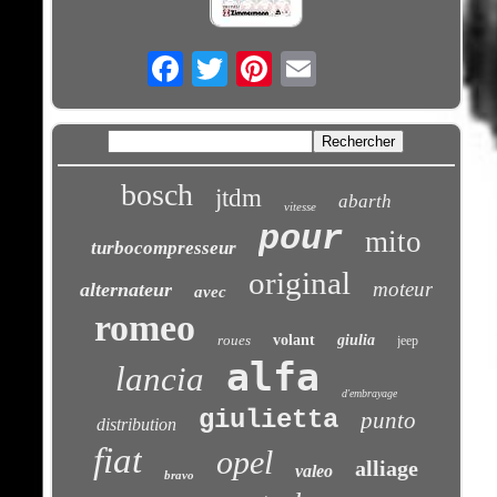
Email
bosch
jtdm
abarth
vitesse
pour
mito
turbocompresseur
original
moteur
alternateur
avec
romeo
roues
volant
giulia
jeep
alfa
lancia
d'embrayage
giulietta
punto
distribution
fiat
opel
alliage
valeo
bravo