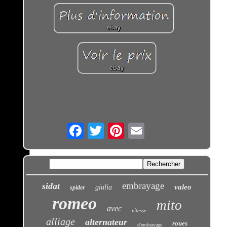
Email
embrayage
sidat
valeo
giulia
spider
romeo
mito
avec
vitesse
alliage
alternateur
roues
d'embrayage