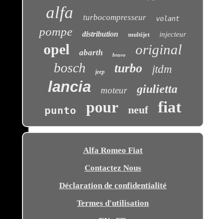
alfa
turbocompresseur
volant
pompe
distribution
injecteur
multijet
opel
original
abarth
bravo
bosch
turbo
jtdm
jeep
lancia
giulietta
moteur
pour
fiat
neuf
punto
Alfa Romeo Fiat
Contactez Nous
Déclaration de confidentialité
Termes d'utilisation