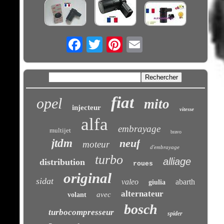
Email
fiat
opel
mito
injecteur
vitesse
alfa
embrayage
multijet
bravo
jtdm
neuf
moteur
d'embrayage
turbo
alliage
distribution
roues
original
sidat
valeo
abarth
giulia
alternateur
avec
volant
bosch
turbocompresseur
spider