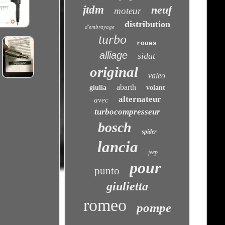
jtdm
neuf
moteur
distribution
d'embrayage
turbo
roues
alliage
sidat
original
valeo
abarth
giulia
volant
alternateur
avec
turbocompresseur
bosch
spider
lancia
jeep
pour
punto
giulietta
romeo
pompe