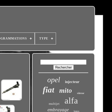
OGRAMMATIONS
TYPE
opel
injecteur
fiat
mito
vitesse
alfa
multijet
embrayage
bravo