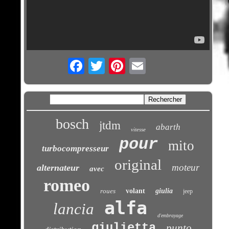
Email
bosch
jtdm
abarth
vitesse
pour
mito
turbocompresseur
original
moteur
alternateur
avec
romeo
roues
volant
giulia
jeep
alfa
lancia
d'embrayage
giulietta
punto