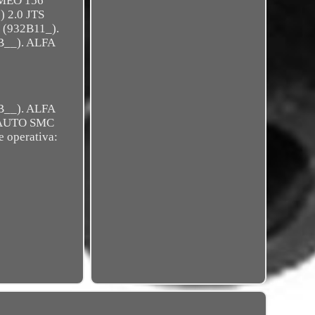
OMEO 156
 2.0 JTS
 (932B11_).
B__). ALFA
B__). ALFA
I AUTO SMC
e operativa: