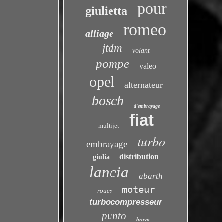
pour
giulietta
romeo
alliage
jtdm
volant
pompe
valeo
opel
alternateur
bosch
d'embrayage
fiat
multijet
turbo
embrayage
distribution
giulia
lancia
abarth
moteur
roues
turbocompresseur
punto
bravo