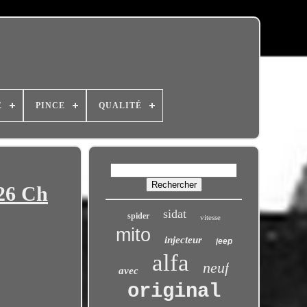
E
PINCE
QUALITÉ
26 Ch
sidat
spider
vitesse
mito
injecteur
jeep
alfa
neuf
avec
original