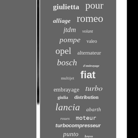
pour
giulietta
romeo
alliage
jtdm
volant
pompe
valeo
opel
alternateur
bosch
d'embrayage
fiat
multijet
turbo
embrayage
distribution
giulia
lancia
abarth
moteur
roues
turbocompresseur
punto
bravo