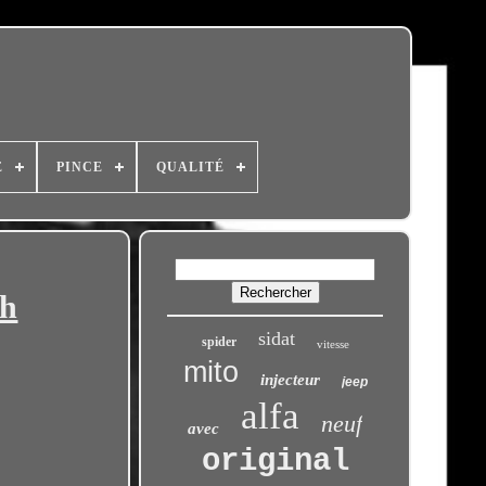
E
PINCE
QUALITÉ
th
sidat
spider
vitesse
mito
injecteur
jeep
alfa
neuf
avec
original