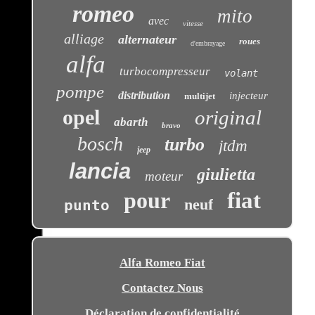
romeo
mito
avec
vitesse
alliage
alternateur
roues
d'embrayage
alfa
turbocompresseur
volant
pompe
distribution
injecteur
multijet
opel
original
abarth
bravo
bosch
turbo
jtdm
jeep
lancia
giulietta
moteur
pour
fiat
neuf
punto
Alfa Romeo Fiat
Contactez Nous
Déclaration de confidentialité