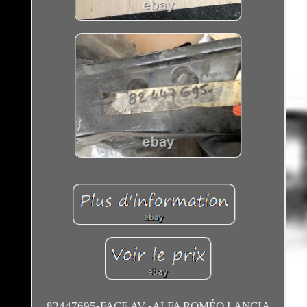
82447695-FACE AV -ALFA ROMÉO LANCIA