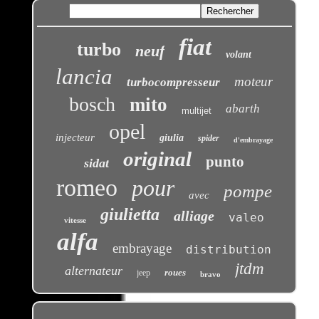
fiat
turbo
neuf
volant
lancia
moteur
turbocompresseur
bosch
mito
abarth
multijet
opel
injecteur
giulia
spider
d'embrayage
original
punto
sidat
romeo
pour
pompe
avec
giulietta
alliage
valeo
vitesse
alfa
embrayage
distribution
jtdm
alternateur
roues
jeep
bravo