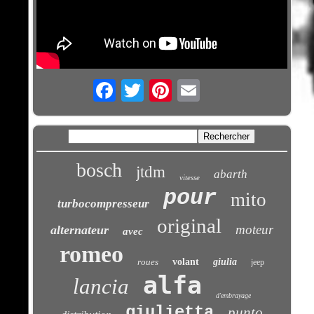
Email
bosch
jtdm
abarth
vitesse
pour
mito
turbocompresseur
original
moteur
alternateur
avec
romeo
roues
volant
giulia
jeep
alfa
lancia
d'embrayage
giulietta
punto