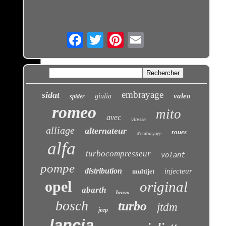
Email
embrayage
sidat
valeo
giulia
spider
romeo
mito
avec
vitesse
alliage
alternateur
roues
d'embrayage
alfa
turbocompresseur
volant
pompe
distribution
injecteur
multijet
opel
original
abarth
bravo
bosch
turbo
jtdm
jeep
lancia