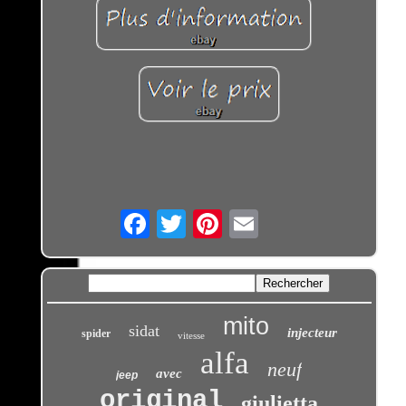
Email
mito
sidat
injecteur
spider
vitesse
alfa
neuf
avec
jeep
original
giulietta