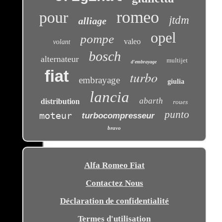
romeo
pour
jtdm
alliage
opel
pompe
valeo
volant
bosch
alternateur
multijet
d'embrayage
fiat
turbo
embrayage
giulia
lancia
abarth
distribution
roues
punto
moteur
turbocompresseur
bravo
Alfa Romeo Fiat
Contactez Nous
Déclaration de confidentialité
Termes d'utilisation