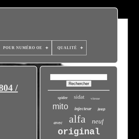
POUR NUMÉRO OE
QUALITÉ
804 /
sidat
spider
vitesse
mito
injecteur
jeep
alfa
neuf
avec
original