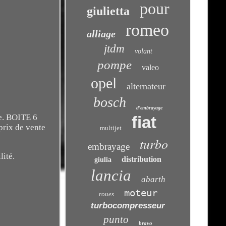
pour
giulietta
romeo
alliage
jtdm
volant
pompe
valeo
opel
alternateur
bosch
d'embrayage
ie. BOITE 6
fiat
rix de vente
multijet
turbo
embrayage
ité.
distribution
giulia
lancia
abarth
moteur
roues
turbocompresseur
punto
bravo