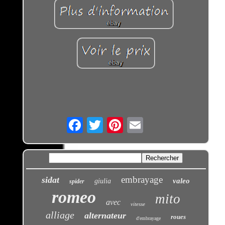
Email
embrayage
sidat
valeo
giulia
spider
romeo
mito
avec
vitesse
alliage
alternateur
roues
d'embrayage