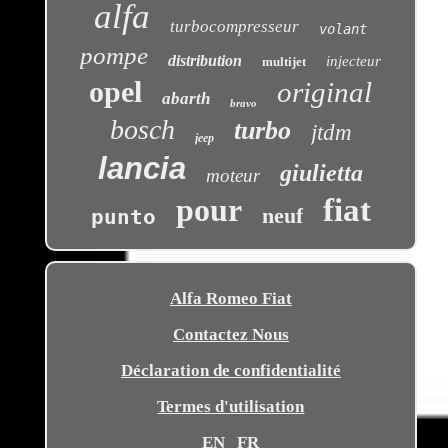
alfa
turbocompresseur
volant
pompe
distribution
injecteur
multijet
opel
original
abarth
bravo
bosch
turbo
jtdm
jeep
lancia
giulietta
moteur
pour
fiat
neuf
punto
Alfa Romeo Fiat
Contactez Nous
Déclaration de confidentialité
Termes d'utilisation
EN
FR