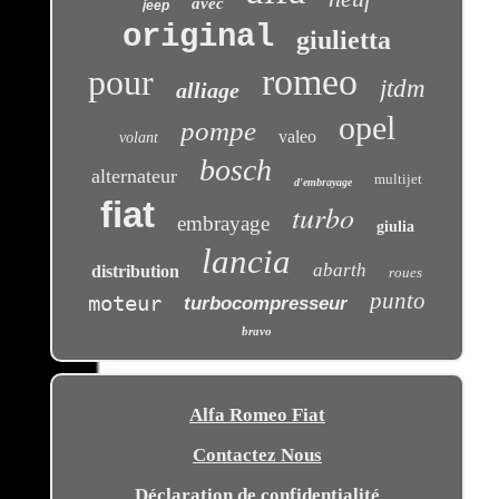
avec
jeep
original
giulietta
romeo
pour
jtdm
alliage
opel
pompe
valeo
volant
bosch
alternateur
multijet
d'embrayage
fiat
turbo
embrayage
giulia
lancia
abarth
distribution
roues
punto
moteur
turbocompresseur
bravo
Alfa Romeo Fiat
Contactez Nous
Déclaration de confidentialité