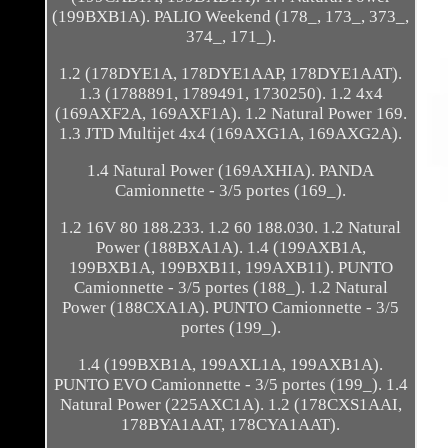
(199BXB1A). PALIO Weekend (178_, 173_, 373_,
374_, 171_).
1.2 (178DYE1A, 178DYE1AAP, 178DYE1AAT).
1.3 (1788891, 1789491, 1730250). 1.2 4x4
(169AXF2A, 169AXF1A). 1.2 Natural Power 169.
1.3 JTD Multijet 4x4 (169AXG1A, 169AXG2A).
1.4 Natural Power (169AXHIA). PANDA
Camionnette - 3/5 portes (169_).
1.2 16V 80 188.233. 1.2 60 188.030. 1.2 Natural
Power (188BXA1A). 1.4 (199AXB1A,
199BXB1A, 199BXB11, 199AXB11). PUNTO
Camionnette - 3/5 portes (188_). 1.2 Natural
Power (188CXA1A). PUNTO Camionnette - 3/5
portes (199_).
1.4 (199BXB1A, 199AXL1A, 199AXB1A).
PUNTO EVO Camionnette - 3/5 portes (199_). 1.4
Natural Power (225AXC1A). 1.2 (178CXS1AAI,
178BYA1AAT, 178CYA1AAT).