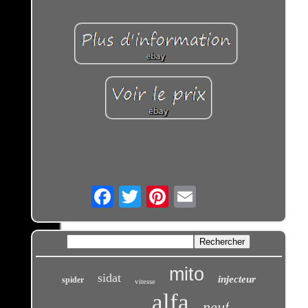
Email
mito
sidat
injecteur
spider
vitesse
alfa
neuf