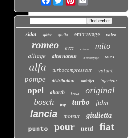
embrayage
sidat
valeo
giulia
spider
romeo
mito
avec
vitesse
alliage
alternateur
roues
d'embrayage
alfa
turbocompresseur
volant
pompe
distribution
injecteur
multijet
opel
original
abarth
bravo
bosch
turbo
jtdm
jeep
lancia
giulietta
moteur
pour
fiat
neuf
punto