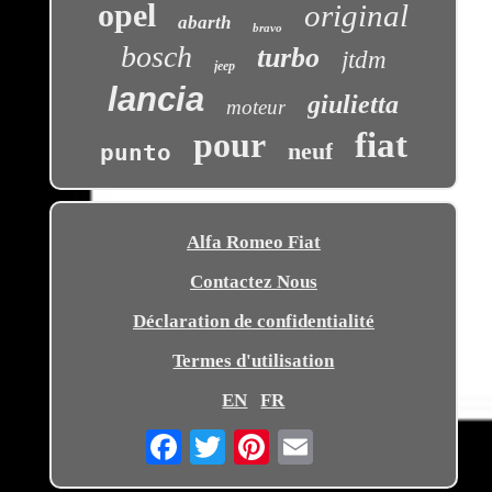
opel
original
abarth
bravo
bosch
turbo
jtdm
jeep
lancia
giulietta
moteur
pour
fiat
neuf
punto
Alfa Romeo Fiat
Contactez Nous
Déclaration de confidentialité
Termes d'utilisation
EN
FR