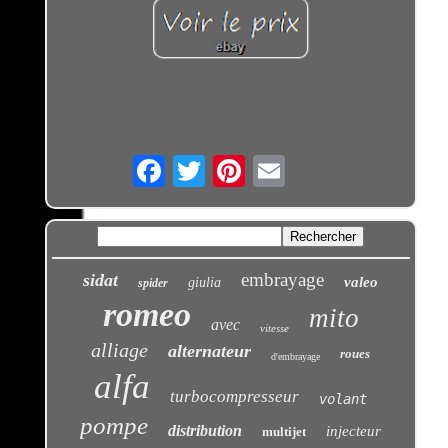
Email
embrayage
sidat
valeo
giulia
spider
romeo
mito
avec
vitesse
alliage
alternateur
roues
d'embrayage
alfa
turbocompresseur
volant
pompe
distribution
injecteur
multijet