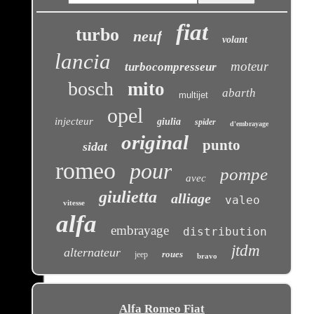
fiat
turbo
neuf
volant
lancia
moteur
turbocompresseur
bosch
mito
abarth
multijet
opel
injecteur
giulia
spider
d'embrayage
original
punto
sidat
romeo
pour
pompe
avec
giulietta
alliage
valeo
vitesse
alfa
embrayage
distribution
jtdm
alternateur
roues
jeep
bravo
Alfa Romeo Fiat