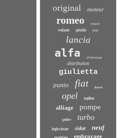
original
moteur
romeo
roues
volant
giulia
jeep
lancia
alfa
d'embrayage
distribution
giulietta
fiat
punto
bravo
opel
valeo
pompe
alliage
turbo
spider
neuf
sidat
injecteur
embrayage
multijet