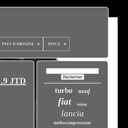
PAYS D'ORIGINE
PINCE
1.9 JTD
turbo
neuf
fiat
volant
lancia
turbocompresseur