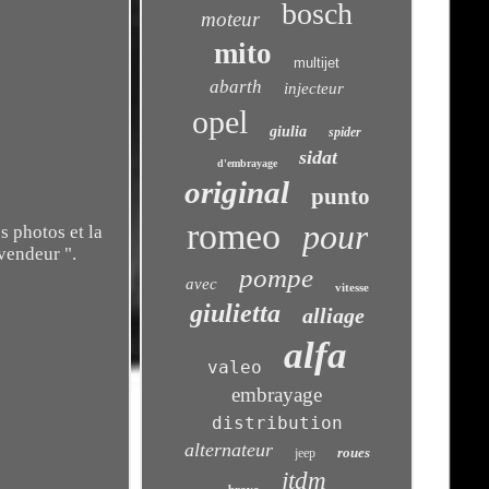
bosch
moteur
mito
multijet
abarth
injecteur
opel
giulia
spider
sidat
d'embrayage
original
punto
romeo
pour
s photos et la
 vendeur ".
pompe
avec
vitesse
giulietta
alliage
alfa
valeo
embrayage
distribution
alternateur
roues
jeep
jtdm