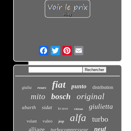
Email
fiat
punto
distribution
giulia
roues
original
bosch
mito
giulietta
sidat
abarth
bravo
vitesse
alfa
turbo
valeo
volant
jeep
neuf
alliage
turbocompresseur