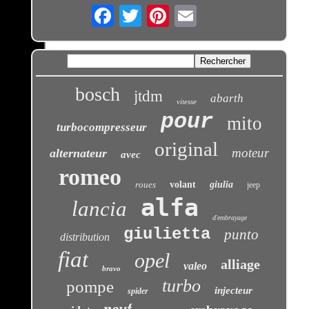
Email
bosch
jtdm
abarth
vitesse
pour
mito
turbocompresseur
original
moteur
alternateur
avec
romeo
roues
volant
giulia
jeep
alfa
lancia
d'embrayage
giulietta
punto
distribution
fiat
opel
alliage
valeo
bravo
turbo
pompe
injecteur
spider
neuf