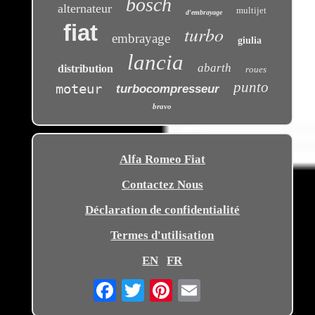
bosch
alternateur
multijet
d'embrayage
fiat
turbo
embrayage
giulia
lancia
abarth
distribution
roues
punto
moteur
turbocompresseur
bravo
Alfa Romeo Fiat
Contactez Nous
Déclaration de confidentialité
Termes d'utilisation
EN
FR