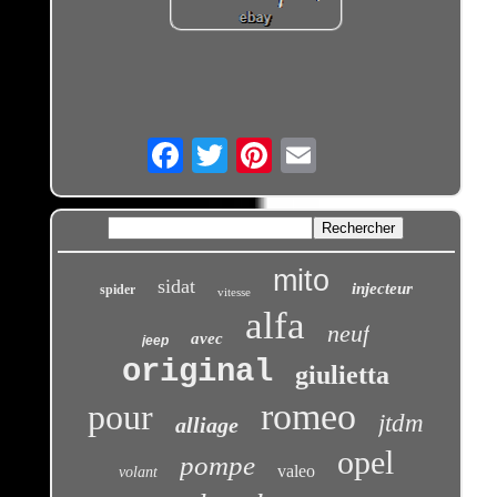
Email
mito
sidat
injecteur
spider
vitesse
alfa
neuf
avec
jeep
original
giulietta
romeo
pour
jtdm
alliage
opel
pompe
valeo
volant