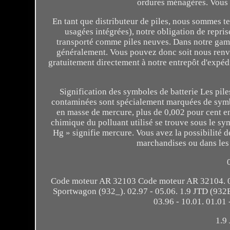
ordures ménagères. Vous ê
En tant que distributeur de piles, nous sommes te
usagées intégrées), notre obligation de repri
transporté comme piles neuves. Dans notre gamme
généralement. Vous pouvez donc soit nous renvoy
gratuitement directement à notre entrepôt d'expé
Signification des symboles de batterie Les pile
contaminées sont spécialement marquées de symbo
en masse de mercure, plus de 0,002 pour cent 
chimique du polluant utilisé se trouve sous le sy
Hg » signifie mercure. Vous avez la possibilité 
marchandises ou dans les i
Code moteur AR 32103 Code moteur AR 32104. 09.
Sportwagon (932_). 02.97 - 05.06. 1.9 JTD (932B
03.96 - 10.01. 01.01
1.9