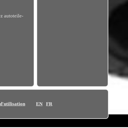
z autoteile-
'utilisation
EN
FR