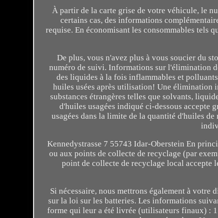
À partir de la carte grise de votre véhicule, le
certains cas, des informations complémentaire
requise. En économisant les consommables tels que
De plus, vous n'avez plus à vous soucier du st
numéro de suivi. Informations sur l'élimination
des liquides à la fois inflammables et polluant
huiles usées après utilisation! Une élimination
substances étrangères telles que solvants, liquide
d'huiles usagées indiqué ci-dessous accepte g
usagées dans la limite de la quantité d'huiles d
indi
Kennedystrasse 7 55743 Idar-Oberstein En princip
ou aux points de collecte de recyclage (par exem
point de collecte de recyclage local accepte 
Si nécessaire, nous mettrons également à votre d
sur la loi sur les batteries. Les informations suiv
forme qui leur a été livrée (utilisateurs finaux) : 