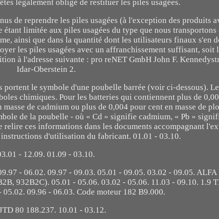
tes légalement obligé de restituer les piles usagées.
nus de reprendre les piles usagées (à l'exception des produits a
se étant limitée aux piles usagées du type que nous transportons
, ainsi que dans la quantité dont les utilisateurs finaux s'en 
er les piles usagées avec un affranchissement suffisant, soit l
dition à l'adresse suivante : pro reNET GmbH John F. Kennedyst
Idar-Oberstein 2.
s portent le symbole d'une poubelle barrée (voir ci-dessous). Le
les chimiques. Pour les batteries qui contiennent plus de 0,0
en masse de cadmium ou plus de 0,004 pour cent en masse de pl
mbole de la poubelle - où « Cd » signifie cadmium, « Pb » signif
de relire ces informations dans les documents accompagnant l'e
nstructions d'utilisation du fabricant. 01.01 - 03.10.
03.01 - 12.09. 01.09 - 03.10.
97 - 06.02. 09.97 - 09.03. 05.01 - 09.05. 03.02 - 09.05. AL
2B, 932B2C). 05.01 - 05.06. 03.02 - 05.06. 11.03 - 09.10. 1.9 T
 - 05.02. 09.96 - 06.03. Code moteur 182 B9.000.
 JTD 80 188.237. 10.01 - 03.12.