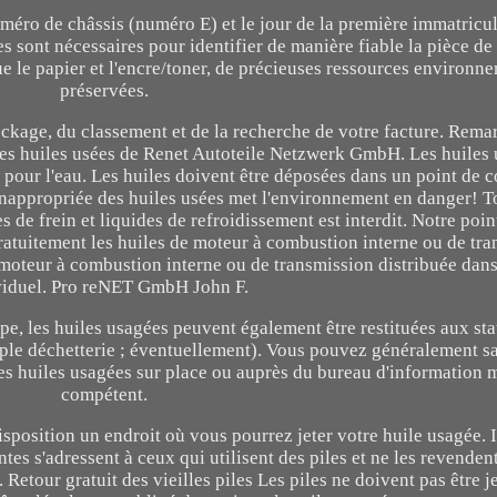
 numéro de châssis (numéro E) et le jour de la première immatricu
s sont nécessaires pour identifier de manière fiable la pièce d
 le papier et l'encre/toner, de précieuses ressources environn
préservées.
ockage, du classement et de la recherche de votre facture. Rema
 des huiles usées de Renet Autoteile Netzwerk GmbH. Les huiles
s pour l'eau. Les huiles doivent être déposées dans un point de c
 inappropriée des huiles usées met l'environnement en danger! T
s de frein et liquides de refroidissement est interdit. Notre poin
ratuitement les huiles de moteur à combustion interne ou de tr
e moteur à combustion interne ou de transmission distribuée dan
viduel. Pro reNET GmbH John F.
e, les huiles usagées peuvent également être restituées aux sta
ple déchetterie ; éventuellement). Vous pouvez généralement sa
les huiles usagées sur place ou auprès du bureau d'information 
compétent.
isposition un endroit où vous pourrez jeter votre huile usagée.
antes s'adressent à ceux qui utilisent des piles et ne les revenden
1. Retour gratuit des vieilles piles Les piles ne doivent pas être j