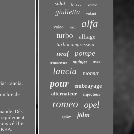
sidat
bravo
vitesse
giulietta
volant
alfa
valeo
jeep
turbo
alliage
turbocompresseur
pompe
neuf
avec
multijet
d'embrayage
lancia
moteur
pour
iat Lancia.
embrayage
alternateur
 Nombre de
injecteur
romeo
opel
mmande. Dès
jtdm
spider
s rapidement
ons vérifier
o KBA.