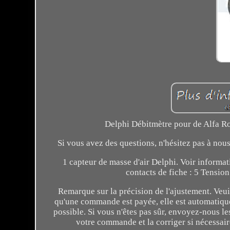
Delphi Débitmètre pour de Alfa Ro
Si vous avez des questions, n'hésitez pas à nou
1 capteur de masse d'air Delphi. Voir informat
contacts de fiche : 5 Tension
Remarque sur la précision de l'ajustement. Veu
qu'une commande est payée, elle est automatiqu
possible. Si vous n'êtes pas sûr, envoyez-nous l
votre commande et la corriger si nécessa