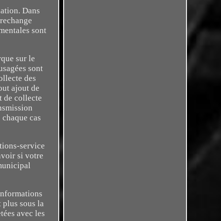
lation. Dans
e rechange
ementales sont
rque sur le
 usagées sont
ollecte des
out ajout de
t de collecte
ansmission
s chaque cas
tions-service
voir si votre
municipal
 Informations
t plus sous la
etées avec les