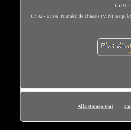
05.01 -
07.02 - 07.09. Numéro de châssis (VIN) jusqu'à 9
Alfa Romeo Fiat
Co