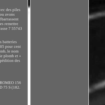
vec des piles
 ou avons
débarrassent
es remettre
rasse 7 55743
s batteries
005 pour cent
omb, le nom
ie plomb et «
xpédition des
FA ROMEO 156
D 75 S (182.