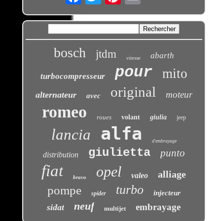
bosch
jtdm
abarth
vitesse
pour
mito
turbocompresseur
original
moteur
alternateur
avec
romeo
roues
volant
giulia
jeep
alfa
lancia
d'embrayage
giulietta
punto
distribution
fiat
opel
alliage
valeo
bravo
turbo
pompe
injecteur
spider
neuf
embrayage
sidat
multijet