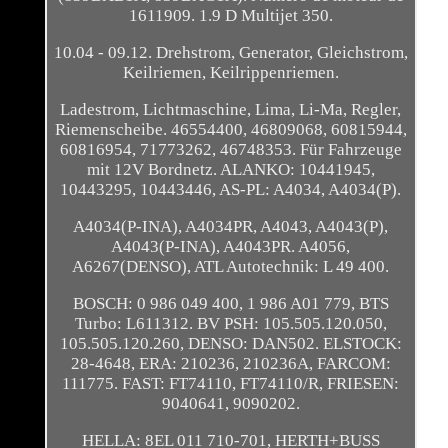
1611909. 1.9 D Multijet 350.
10.04 - 09.12. Drehstrom, Generator, Gleichstrom,
Keilriemen, Keilrippenriemen.
Ladestrom, Lichtmaschine, Lima, Li-Ma, Regler,
Riemenscheibe. 46554400, 46809068, 60815944,
60816954, 71773262, 46748353. Für Fahrzeuge
mit 12V Bordnetz. ALANKO: 10441945,
10443295, 10443446, AS-PL: A4034, A4034(P).
A4034(P-INA), A4034PR, A4043, A4043(P),
A4043(P-INA), A4043PR. A4056,
A6267(DENSO), ATL Autotechnik: L 49 400.
BOSCH: 0 986 049 400, 1 986 A01 779, BTS
Turbo: L611312. BV PSH: 105.505.120.050,
105.505.120.260, DENSO: DAN502. ELSTOCK:
28-4648, ERA: 210236, 210236A, FARCOM:
111775. FAST: FT74110, FT74110/R, FRIESEN:
9040641, 9090202.
HELLA: 8EL 011 710-701, HERTH+BUSS