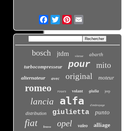
Email
bosch
jtdm
abarth
vitesse
pour
mito
turbocompresseur
original
moteur
alternateur
avec
romeo
roues
volant
giulia
jeep
alfa
lancia
d'embrayage
giulietta
punto
distribution
fiat
opel
alliage
valeo
bravo