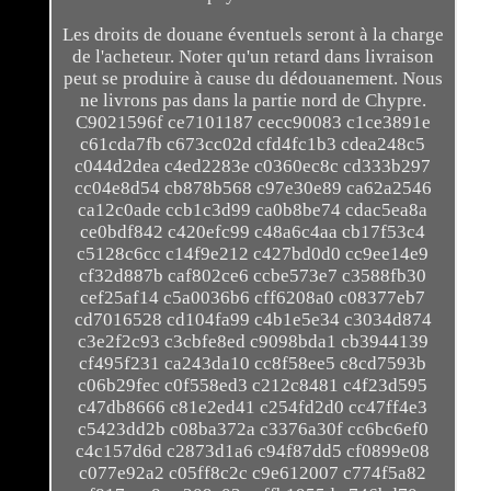
Les droits de douane éventuels seront à la charge
de l'acheteur. Noter qu'un retard dans livraison
peut se produire à cause du dédouanement. Nous
ne livrons pas dans la partie nord de Chypre.
C9021596f ce7101187 cecc90083 c1ce3891e
c61cda7fb c673cc02d cfd4fc1b3 cdea248c5
c044d2dea c4ed2283e c0360ec8c cd333b297
cc04e8d54 cb878b568 c97e30e89 ca62a2546
ca12c0ade ccb1c3d99 ca0b8be74 cdac5ea8a
ce0bdf842 c420efc99 c48a6c4aa cb17f53c4
c5128c6cc c14f9e212 c427bd0d0 cc9ee14e9
cf32d887b caf802ce6 ccbe573e7 c3588fb30
cef25af14 c5a0036b6 cff6208a0 c08377eb7
cd7016528 cd104fa99 c4b1e5e34 c3034d874
c3e2f2c93 c3cbfe8ed c9098bda1 cb3944139
cf495f231 ca243da10 cc8f58ee5 c8cd7593b
c06b29fec c0f558ed3 c212c8481 c4f23d595
c47db8666 c81e2ed41 c254fd2d0 cc47ff4e3
c5423dd2b c08ba372a c3376a30f cc6bc6ef0
c4c157d6d c2873d1a6 c94f87dd5 cf0899e08
c077e92a2 c05ff8c2c c9e612007 c774f5a82