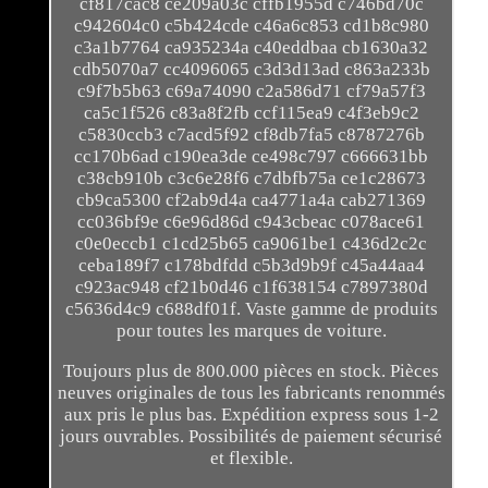
cf817cac8 ce209a03c cffb1955d c746bd70c
c942604c0 c5b424cde c46a6c853 cd1b8c980
c3a1b7764 ca935234a c40eddbaa cb1630a32
cdb5070a7 cc4096065 c3d3d13ad c863a233b
c9f7b5b63 c69a74090 c2a586d71 cf79a57f3
ca5c1f526 c83a8f2fb ccf115ea9 c4f3eb9c2
c5830ccb3 c7acd5f92 cf8db7fa5 c8787276b
cc170b6ad c190ea3de ce498c797 c666631bb
c38cb910b c3c6e28f6 c7dbfb75a ce1c28673
cb9ca5300 cf2ab9d4a ca4771a4a cab271369
cc036bf9e c6e96d86d c943cbeac c078ace61
c0e0eccb1 c1cd25b65 ca9061be1 c436d2c2c
ceba189f7 c178bdfdd c5b3d9b9f c45a44aa4
c923ac948 cf21b0d46 c1f638154 c7897380d
c5636d4c9 c688df01f. Vaste gamme de produits
pour toutes les marques de voiture.
Toujours plus de 800.000 pièces en stock. Pièces
neuves originales de tous les fabricants renommés
aux pris le plus bas. Expédition express sous 1-2
jours ouvrables. Possibilités de paiement sécurisé
et flexible.