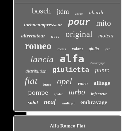
bosch
jtdm
abarth
vitesse
pour
mito
turbocompresseur
original
moteur
alternateur
avec
romeo
roues
volant
giulia
jeep
alfa
lancia
d'embrayage
giulietta
punto
distribution
fiat
opel
alliage
valeo
bravo
turbo
pompe
injecteur
spider
neuf
embrayage
sidat
multijet
Alfa Romeo Fiat