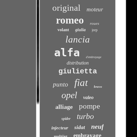
original
moteur
romeo
roues
volant
giulia
jeep
lancia
alfa
d'embrayage
distribution
giulietta
fiat
punto
bravo
opel
valeo
pompe
alliage
turbo
spider
neuf
sidat
injecteur
embrayage
multijet