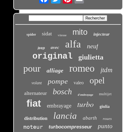
mito
sidat
injecteur
spider
vitesse
alfa
neuf
avec
jeep
original
giulietta
romeo
pour
jtdm
alliage
opel
pompe
valeo
volant
bosch
alternateur
multijet
d'embrayage
fiat
turbo
embrayage
giulia
lancia
abarth
distribution
roues
punto
moteur
turbocompresseur